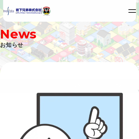
N
e
w
s
お
知
ら
せ