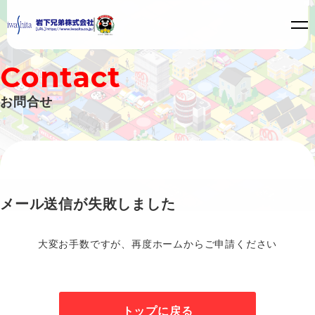
C
o
n
t
a
c
t
お
問
合
せ
メール送信が失敗しました
大変お手数ですが、再度ホームからご申請ください
トップに戻る